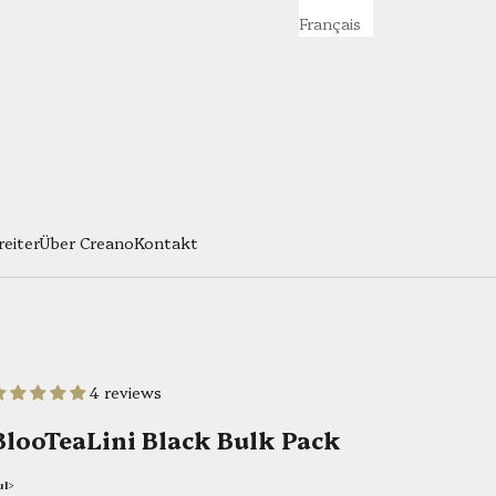
Français
eiter
Über Creano
Kontakt
4 reviews
BlooTeaLini Black Bulk Pack
ul>