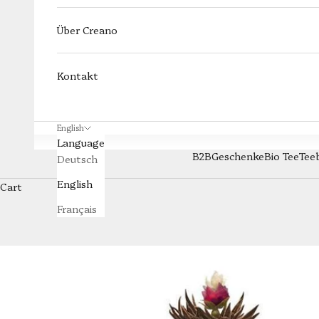
Über Creano
Kontakt
English
Language
B2B
Geschenke
Bio Tee
Tee
Deutsch
English
Cart
Français