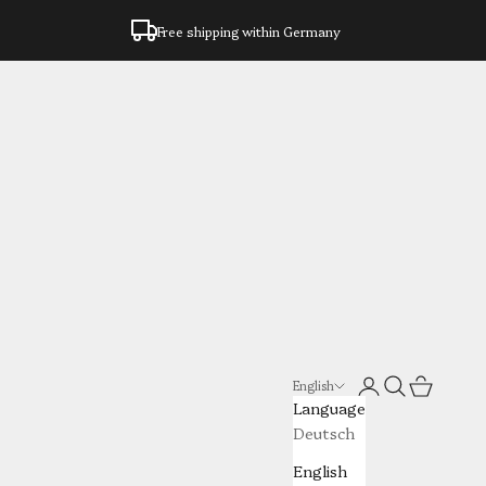
Free shipping within Germany
Login
Search
Cart
English
Language
Deutsch
English