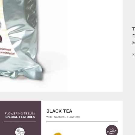
T
D
M
S