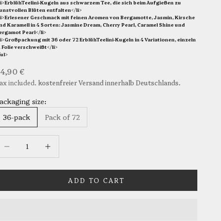
li>ErblühTeelini-Kugeln aus schwarzem Tee, die sich beim Aufgießen zu
unstvollen Blüten entfalten</li>
li>Erlesener Geschmack mit feinen Aromen von Bergamotte, Jasmin, Kirsche
nd Karamell in 4 Sorten: Jasmine Dream, Cherry Pearl, Caramel Shine und
ergamot Pearl</li>
li>Großpackung mit 36 oder 72 ErblühTeelini-Kugeln in 4 Variationen, einzeln
n Folie verschweißt</li>
/ul>
ale price
4,90 €
ax included.
kostenfreier Versand innerhalb Deutschlands.
ackaging size:
36-pack
Pack of 72
ecrease quantity
Increase quantity
ADD TO CART