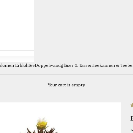
blumen ErblühTee
Doppelwandgläser & Tassen
Teekannen & Teeber
Your cart is empty
<