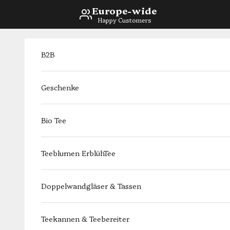
Skip to content
Europe-wide
Happy Customers
B2B
Geschenke
Bio Tee
Teeblumen ErblühTee
Doppelwandgläser & Tassen
Teekannen & Teebereiter