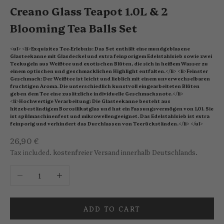
Creano Glass Teapot 1.0L & 2
Blooming Tea Balls Set
<ul> <li>Exquisites Tee-Erlebnis: Das Set enthält eine mundgeblasene
Glasteekanne mit Glasdeckel und extra feinporigem Edelstahlsieb sowie zwei
Teekugeln aus Weißtee und exotischen Blüten, die sich in heißem Wasser zu
einem optischen und geschmacklichen Highlight entfalten.</li> <li>Feinster
Geschmack: Der Weißtee ist leicht und lieblich mit einem unverwechselbaren
fruchtigen Aroma. Die unterschiedlich kunstvoll eingearbeiteten Blüten
geben dem Tee eine zusätzliche individuelle Geschmacksnote.</li>
<li>Hochwertige Verarbeitung: Die Glasteekanne besteht aus
hitzebeständigem Borosilikatglas und hat ein Fassungsvermögen von 1,0l. Sie
ist spülmaschinenfest und mikrowellengeeignet. Das Edelstahlsieb ist extra
feinporig und verhindert das Durchlassen von Teerückständen.</li> </ul>
Sale price
26,90 €
Tax included.
kostenfreier Versand innerhalb Deutschlands.
Decrease quantity
Increase quantity
ADD TO CART