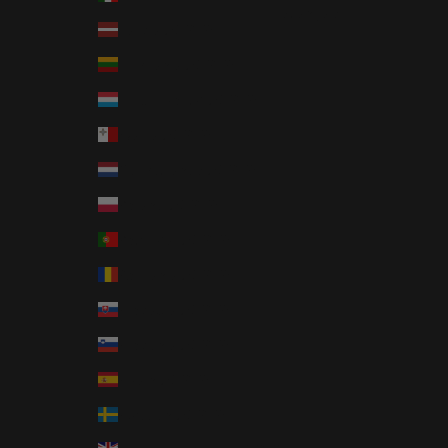
Français
Latvia (EUR €)
Lithuania (EUR €)
Luxembourg (EUR €)
Malta (EUR €)
Netherlands (EUR €)
Poland (EUR €)
Portugal (EUR €)
Romania (EUR €)
Slovakia (EUR €)
Slovenia (EUR €)
Spain (EUR €)
Sweden (EUR €)