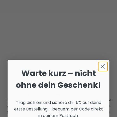
Warte kurz – nicht
ohne dein Geschenk!
Aesthetic Pleasure
Elegance Meets Magical Tea Enjoyment
The Creano High Glass Teapot combines timeless elegance
Trag dich ein und sichere dir 15% auf deine
with maximum functionality for your tea ceremony. Made
erste Bestellung – bequem per Code direkt
from heat-resistant, mouth-blown borosilicate glass, the
in deinem Postfach.