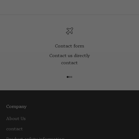
Contact form
Contact us directly
contact
Go to item 1
Go to item 2
Go to item 3
Company
About Us
contact
Product safety information