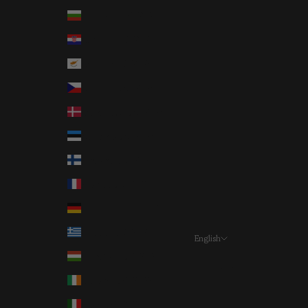
Bulgaria (EUR €)
Croatia (EUR €)
Cyprus (EUR €)
Czechia (EUR €)
Denmark (EUR €)
Estonia (EUR €)
Finland (EUR €)
France (EUR €)
Germany (EUR €)
Greece (EUR €)
English
Language
Hungary (EUR €)
Deutsch
Ireland (EUR €)
English
Italy (EUR €)